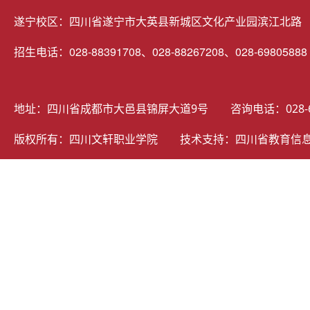
遂宁校区：四川省遂宁市大英县新城区文化产业园滨江北路
招生电话：028-88391708、028-88267208、028-69805888
地址：四川省成都市大邑县锦屏大道9号 咨询电话：028-69805
版权所有：四川文轩职业学院 技术支持：
四川省教育信