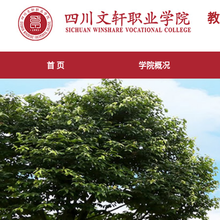
教
首 页
学院概况